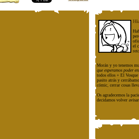
Hi
Hab
per
ofi
el 
ret
Morán y yo tenemos mu
que esperamos poder en
todos ellos + El Vosqu
pasito atrás y cerrábam
cómic, cerrar cosas llev
Os agradecemos la paci
decidamos volver avisar