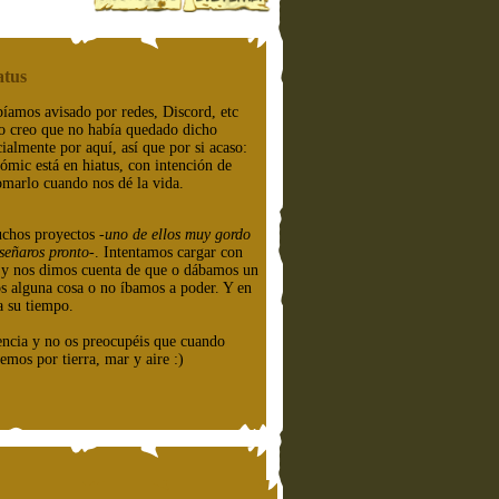
atus
íamos avisado por redes, Discord, etc
o creo que no había quedado dicho
cialmente por aquí, así que por si acaso:
cómic está en hiatus, con intención de
omarlo cuando nos dé la vida.
chos proyectos
-uno de ellos muy gordo
señaros pronto-
. Intentamos cargar con
e y nos dimos cuenta de que o dábamos un
os alguna cosa o no íbamos a poder. Y en
a su tiempo.
encia y no os preocupéis que cuando
emos por tierra, mar y aire :)