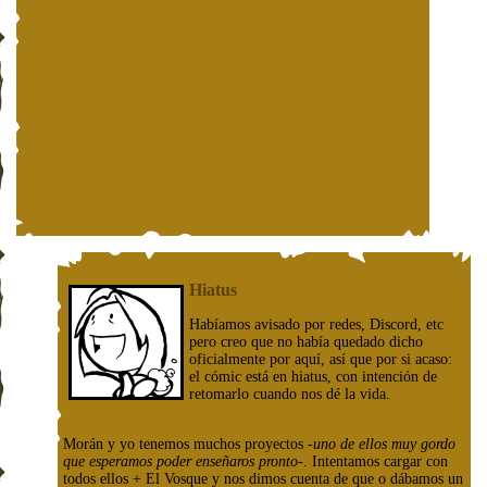
Hiatus
Habíamos avisado por redes, Discord, etc
pero creo que no había quedado dicho
oficialmente por aquí, así que por si acaso:
el cómic está en hiatus, con intención de
retomarlo cuando nos dé la vida.
Morán y yo tenemos muchos proyectos
-uno de ellos muy gordo
que esperamos poder enseñaros pronto-
. Intentamos cargar con
todos ellos + El Vosque y nos dimos cuenta de que o dábamos un