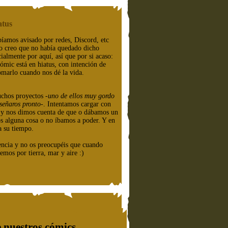
atus
íamos avisado por redes, Discord, etc
o creo que no había quedado dicho
cialmente por aquí, así que por si acaso:
cómic está en hiatus, con intención de
omarlo cuando nos dé la vida.
chos proyectos
-uno de ellos muy gordo
señaros pronto-
. Intentamos cargar con
e y nos dimos cuenta de que o dábamos un
os alguna cosa o no íbamos a poder. Y en
a su tiempo.
encia y no os preocupéis que cuando
emos por tierra, mar y aire :)
 nuestros cómics