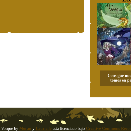
Consigue nue
tomos en pa
 Vosque
by
Moran
y
Laurielle
está licenciado bajo
Creative Commons Recon