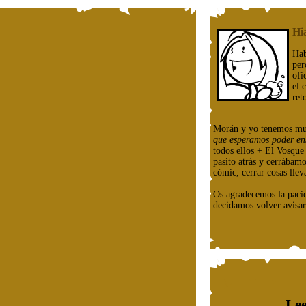
Hi
Hab
per
ofi
el 
ret
Morán y yo tenemos mu
que esperamos poder en
todos ellos + El Vosqu
pasito atrás y cerrábam
cómic, cerrar cosas llev
Os agradecemos la paci
decidamos volver avisar
Lee