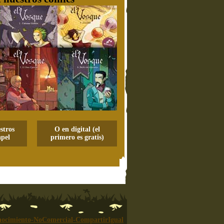
stros
O en digital (el
pel
primero es gratis)
ocimiento-NoComercial-CompartirIgual