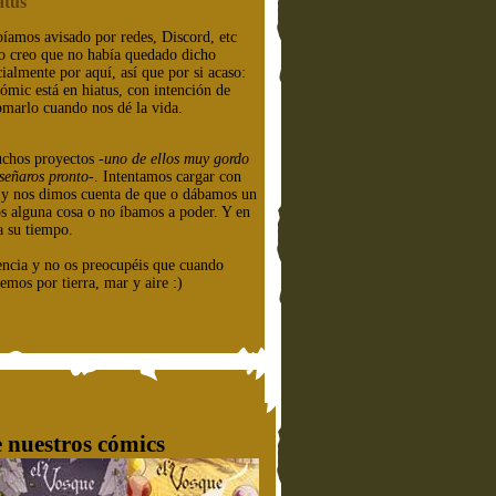
atus
íamos avisado por redes, Discord, etc
o creo que no había quedado dicho
cialmente por aquí, así que por si acaso:
cómic está en hiatus, con intención de
omarlo cuando nos dé la vida.
chos proyectos
-uno de ellos muy gordo
señaros pronto-
. Intentamos cargar con
e y nos dimos cuenta de que o dábamos un
os alguna cosa o no íbamos a poder. Y en
a su tiempo.
encia y no os preocupéis que cuando
emos por tierra, mar y aire :)
 nuestros cómics