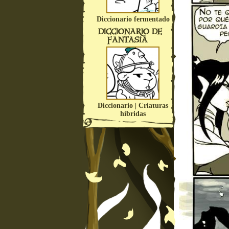
Diccionario fermentado
DICCIONARIO DE
FANTASÍA
Diccionario | Criaturas
híbridas