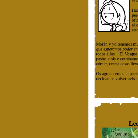
Hi
Hab
per
ofi
el 
ret
Morán y yo tenemos mu
que esperamos poder en
todos ellos + El Vosqu
pasito atrás y cerrábam
cómic, cerrar cosas llev
Os agradecemos la paci
decidamos volver avisar
Lee