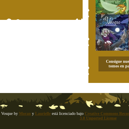
Consigue nue
tomos en pa
 Vosque
by
Moran
y
Laurielle
está licenciado bajo
Creative Commons Recon
3.0 Unported License