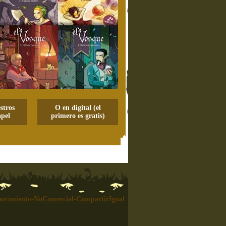
stros
O en digital (el
pel
primero es gratis)
ocimiento-NoComercial-CompartirIgual