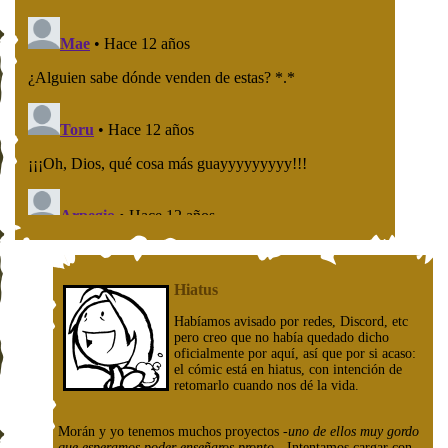
Hiatus
Habíamos avisado por redes, Discord, etc
pero creo que no había quedado dicho
oficialmente por aquí, así que por si acaso:
el cómic está en hiatus, con intención de
retomarlo cuando nos dé la vida.
Morán y yo tenemos muchos proyectos
-uno de ellos muy gordo
que esperamos poder enseñaros pronto-
. Intentamos cargar con