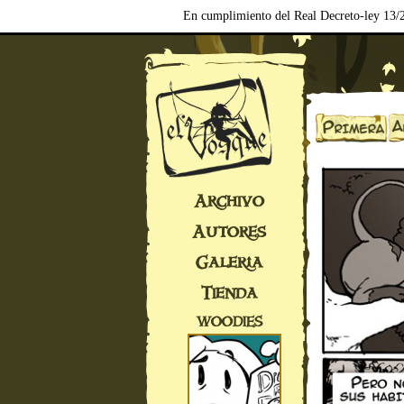
En cumplimiento del Real Decreto-ley 13/2
Archivo
Autores
Galería
Tienda
WOODIES