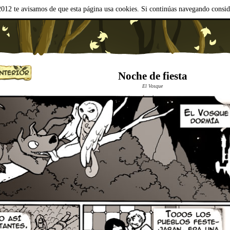
012 te avisamos de que esta página usa cookies. Si continúas navegando consi
Noche de fiesta
El Vosque