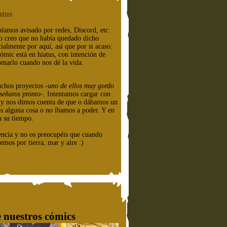
atus
íamos avisado por redes, Discord, etc
o creo que no había quedado dicho
cialmente por aquí, así que por si acaso:
cómic está en hiatus, con intención de
omarlo cuando nos dé la vida.
chos proyectos
-uno de ellos muy gordo
señaros pronto-
. Intentamos cargar con
e y nos dimos cuenta de que o dábamos un
os alguna cosa o no íbamos a poder. Y en
a su tiempo.
encia y no os preocupéis que cuando
emos por tierra, mar y aire :)
 nuestros cómics