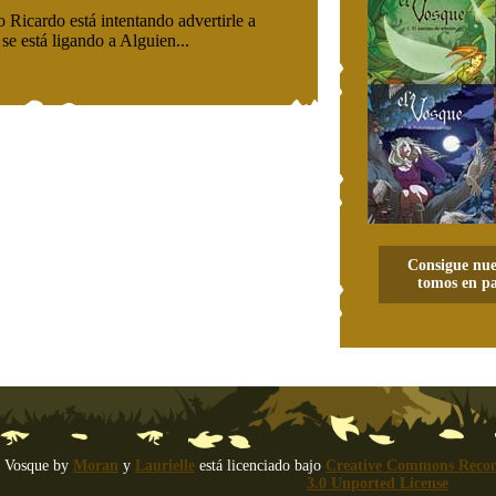
Consigue nue
tomos en pa
 Vosque
by
Moran
y
Laurielle
está licenciado bajo
Creative Commons Recon
3.0 Unported License