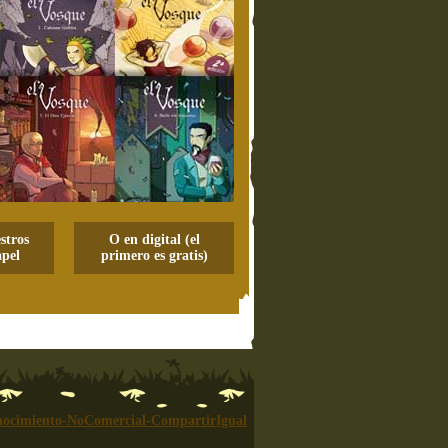
stros
O en digital (el
pel
primero es gratis)
ocimiento-NoComercial-CompartirIgual