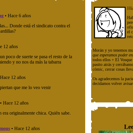
Hi
Hab
per
ofi
el 
ret
Morán y yo tenemos mu
que esperamos poder en
todos ellos + El Vosqu
pasito atrás y cerrábam
cómic, cerrar cosas llev
Os agradecemos la paci
decidamos volver avisar
Lee