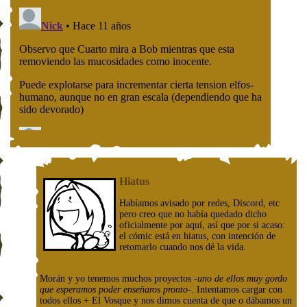
Hiatus
Habíamos avisado por redes, Discord, etc
pero creo que no había quedado dicho
oficialmente por aquí, así que por si acaso:
el cómic está en hiatus, con intención de
retomarlo cuando nos dé la vida.
Morán y yo tenemos muchos proyectos
-uno de ellos muy gordo
que esperamos poder enseñaros pronto-
. Intentamos cargar con
todos ellos + El Vosque y nos dimos cuenta de que o dábamos un