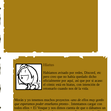
Hiatus
Habíamos avisado por redes, Discord, etc
pero creo que no había quedado dicho
oficialmente por aquí, así que por si acaso:
el cómic está en hiatus, con intención de
retomarlo cuando nos dé la vida.
Morán y yo tenemos muchos proyectos
-uno de ellos muy gordo
que esperamos poder enseñaros pronto-
. Intentamos cargar con
todos ellos + El Vosque y nos dimos cuenta de que o dábamos un