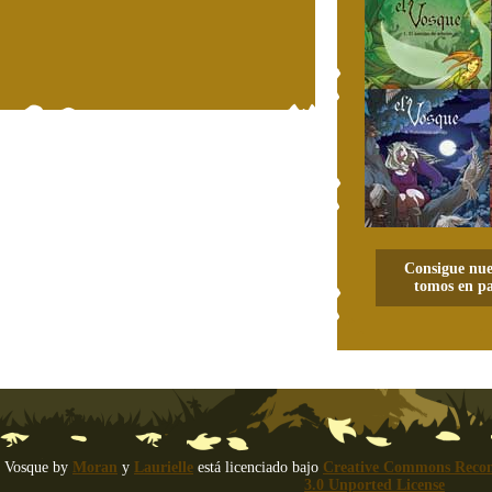
Consigue nue
tomos en pa
 Vosque
by
Moran
y
Laurielle
está licenciado bajo
Creative Commons Recon
3.0 Unported License