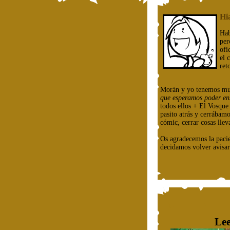
Hi
Hab
per
ofi
el 
ret
Morán y yo tenemos mu
que esperamos poder en
todos ellos + El Vosqu
pasito atrás y cerrábam
cómic, cerrar cosas llev
Os agradecemos la paci
decidamos volver avisar
Lee