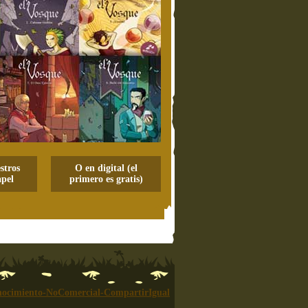
stros
O en digital (el
pel
primero es gratis)
ocimiento-NoComercial-CompartirIgual