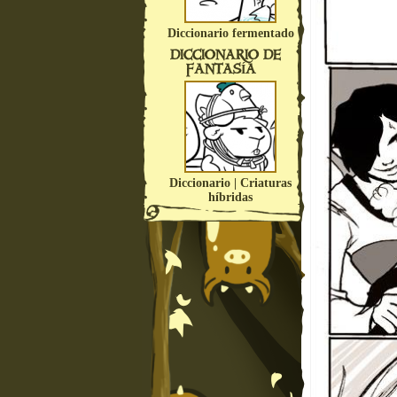
Diccionario fermentado
DICCIONARIO DE
FANTASÍA
Diccionario | Criaturas
híbridas