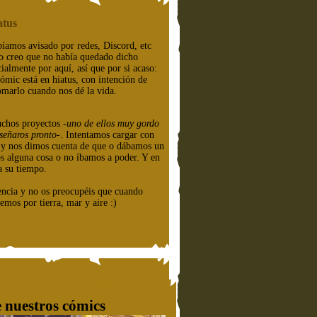
atus
íamos avisado por redes, Discord, etc
o creo que no había quedado dicho
cialmente por aquí, así que por si acaso:
cómic está en hiatus, con intención de
omarlo cuando nos dé la vida.
chos proyectos
-uno de ellos muy gordo
señaros pronto-
. Intentamos cargar con
e y nos dimos cuenta de que o dábamos un
os alguna cosa o no íbamos a poder. Y en
a su tiempo.
encia y no os preocupéis que cuando
emos por tierra, mar y aire :)
 nuestros cómics