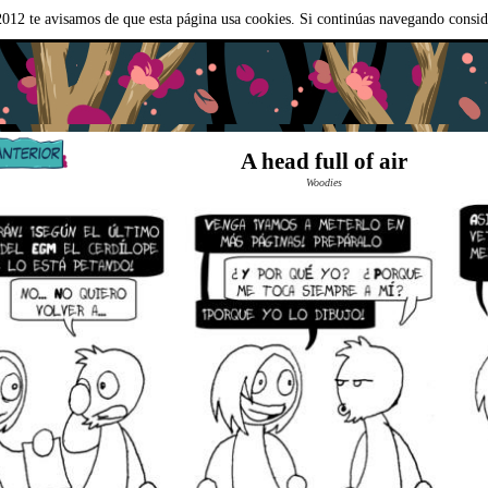
012 te avisamos de que esta página usa cookies. Si continúas navegando consi
A head full of air
Woodies