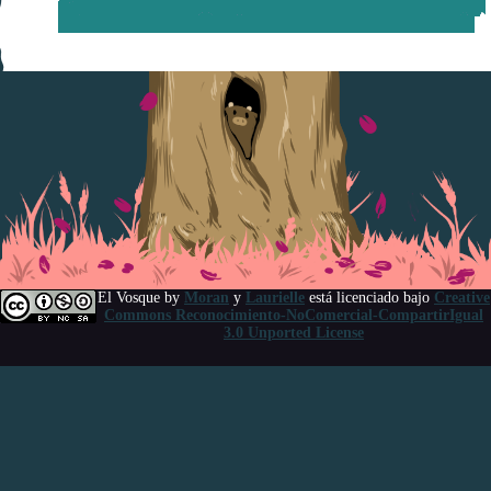
El Vosque
by
Moran
y
Laurielle
está licenciado bajo
Creative
Commons Reconocimiento-NoComercial-CompartirIgual
3.0 Unported License