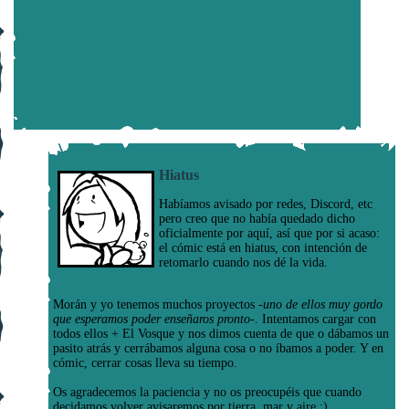
Hiatus
Habíamos avisado por redes, Discord, etc
pero creo que no había quedado dicho
oficialmente por aquí, así que por si acaso:
el cómic está en hiatus, con intención de
retomarlo cuando nos dé la vida.
Morán y yo tenemos muchos proyectos
-uno de ellos muy gordo
que esperamos poder enseñaros pronto-
. Intentamos cargar con
todos ellos + El Vosque y nos dimos cuenta de que o dábamos un
pasito atrás y cerrábamos alguna cosa o no íbamos a poder. Y en
cómic, cerrar cosas lleva su tiempo.
Os agradecemos la paciencia y no os preocupéis que cuando
decidamos volver avisaremos por tierra, mar y aire :)