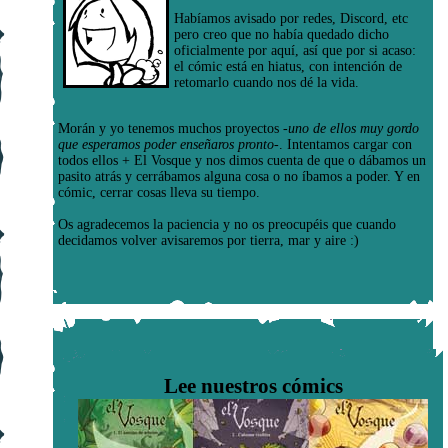
Habíamos avisado por redes, Discord, etc
pero creo que no había quedado dicho
oficialmente por aquí, así que por si acaso:
el cómic está en hiatus, con intención de
retomarlo cuando nos dé la vida.
Morán y yo tenemos muchos proyectos
-uno de ellos muy gordo
que esperamos poder enseñaros pronto-
. Intentamos cargar con
todos ellos + El Vosque y nos dimos cuenta de que o dábamos un
pasito atrás y cerrábamos alguna cosa o no íbamos a poder. Y en
cómic, cerrar cosas lleva su tiempo.
Os agradecemos la paciencia y no os preocupéis que cuando
decidamos volver avisaremos por tierra, mar y aire :)
Lee nuestros cómics