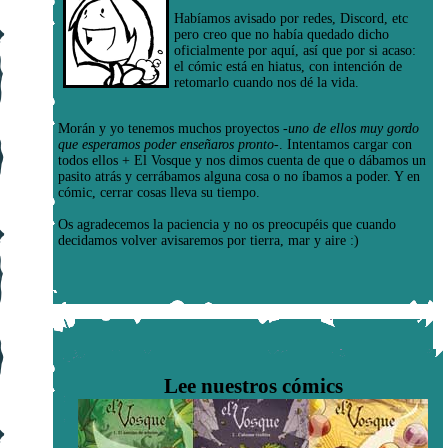
Habíamos avisado por redes, Discord, etc
pero creo que no había quedado dicho
oficialmente por aquí, así que por si acaso:
el cómic está en hiatus, con intención de
retomarlo cuando nos dé la vida.
Morán y yo tenemos muchos proyectos
-uno de ellos muy gordo
que esperamos poder enseñaros pronto-
. Intentamos cargar con
todos ellos + El Vosque y nos dimos cuenta de que o dábamos un
pasito atrás y cerrábamos alguna cosa o no íbamos a poder. Y en
cómic, cerrar cosas lleva su tiempo.
Os agradecemos la paciencia y no os preocupéis que cuando
decidamos volver avisaremos por tierra, mar y aire :)
Lee nuestros cómics