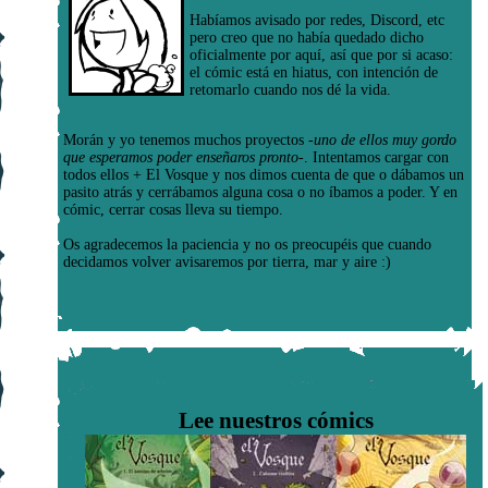
Habíamos avisado por redes, Discord, etc
pero creo que no había quedado dicho
oficialmente por aquí, así que por si acaso:
el cómic está en hiatus, con intención de
retomarlo cuando nos dé la vida.
Morán y yo tenemos muchos proyectos
-uno de ellos muy gordo
que esperamos poder enseñaros pronto-
. Intentamos cargar con
todos ellos + El Vosque y nos dimos cuenta de que o dábamos un
pasito atrás y cerrábamos alguna cosa o no íbamos a poder. Y en
cómic, cerrar cosas lleva su tiempo.
Os agradecemos la paciencia y no os preocupéis que cuando
decidamos volver avisaremos por tierra, mar y aire :)
Lee nuestros cómics