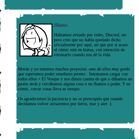
Hiatus
Habíamos avisado por redes, Discord, etc
pero creo que no había quedado dicho
oficialmente por aquí, así que por si acaso:
el cómic está en hiatus, con intención de
retomarlo cuando nos dé la vida.
Morán y yo tenemos muchos proyectos
-uno de ellos muy gordo
que esperamos poder enseñaros pronto-
. Intentamos cargar con
todos ellos + El Vosque y nos dimos cuenta de que o dábamos un
pasito atrás y cerrábamos alguna cosa o no íbamos a poder. Y en
cómic, cerrar cosas lleva su tiempo.
Os agradecemos la paciencia y no os preocupéis que cuando
decidamos volver avisaremos por tierra, mar y aire :)