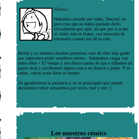
Hiatus
Habíamos avisado por redes, Discord, etc
pero creo que no había quedado dicho
oficialmente por aquí, así que por si acaso:
el cómic está en hiatus, con intención de
retomarlo cuando nos dé la vida.
Morán y yo tenemos muchos proyectos
-uno de ellos muy gordo
que esperamos poder enseñaros pronto-
. Intentamos cargar con
todos ellos + El Vosque y nos dimos cuenta de que o dábamos un
pasito atrás y cerrábamos alguna cosa o no íbamos a poder. Y en
cómic, cerrar cosas lleva su tiempo.
Os agradecemos la paciencia y no os preocupéis que cuando
decidamos volver avisaremos por tierra, mar y aire :)
Lee nuestros cómics