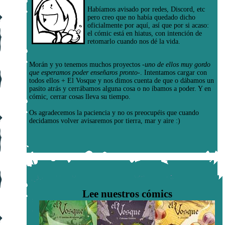
Habíamos avisado por redes, Discord, etc
pero creo que no había quedado dicho
oficialmente por aquí, así que por si acaso:
el cómic está en hiatus, con intención de
retomarlo cuando nos dé la vida.
Morán y yo tenemos muchos proyectos
-uno de ellos muy gordo
que esperamos poder enseñaros pronto-
. Intentamos cargar con
todos ellos + El Vosque y nos dimos cuenta de que o dábamos un
pasito atrás y cerrábamos alguna cosa o no íbamos a poder. Y en
cómic, cerrar cosas lleva su tiempo.
Os agradecemos la paciencia y no os preocupéis que cuando
decidamos volver avisaremos por tierra, mar y aire :)
Lee nuestros cómics