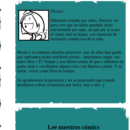
Hiatus
Habíamos avisado por redes, Discord, etc
pero creo que no había quedado dicho
oficialmente por aquí, así que por si acaso:
el cómic está en hiatus, con intención de
retomarlo cuando nos dé la vida.
Morán y yo tenemos muchos proyectos
-uno de ellos muy gordo
que esperamos poder enseñaros pronto-
. Intentamos cargar con
todos ellos + El Vosque y nos dimos cuenta de que o dábamos un
pasito atrás y cerrábamos alguna cosa o no íbamos a poder. Y en
cómic, cerrar cosas lleva su tiempo.
Os agradecemos la paciencia y no os preocupéis que cuando
decidamos volver avisaremos por tierra, mar y aire :)
Lee nuestros cómics