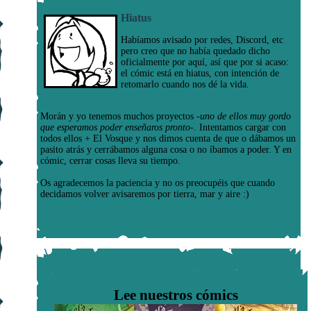
Hiatus
Habíamos avisado por redes, Discord, etc
pero creo que no había quedado dicho
oficialmente por aquí, así que por si acaso:
el cómic está en hiatus, con intención de
retomarlo cuando nos dé la vida.
Morán y yo tenemos muchos proyectos
-uno de ellos muy gordo
que esperamos poder enseñaros pronto-
. Intentamos cargar con
todos ellos + El Vosque y nos dimos cuenta de que o dábamos un
pasito atrás y cerrábamos alguna cosa o no íbamos a poder. Y en
cómic, cerrar cosas lleva su tiempo.
Os agradecemos la paciencia y no os preocupéis que cuando
decidamos volver avisaremos por tierra, mar y aire :)
Lee nuestros cómics