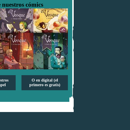
 nuestros cómics
stros
O en digital (el
pel
primero es gratis)