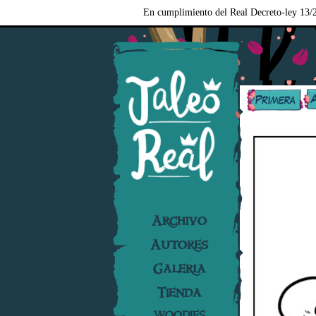
En cumplimiento del Real Decreto-ley 13/2
Archivo
Autores
Galería
Tienda
WOODIES