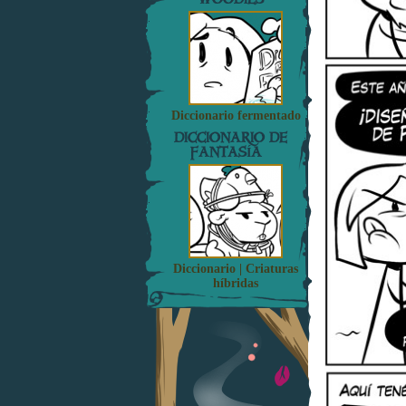
Diccionario fermentado
DICCIONARIO DE
FANTASÍA
Diccionario | Criaturas
híbridas