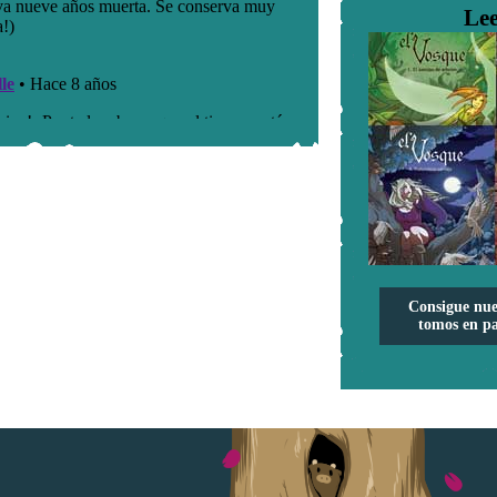
Lee
Consigue nue
tomos en pa