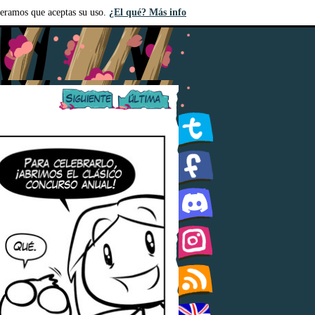
deramos que aceptas su uso.
¿El qué? Más info