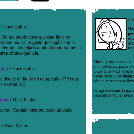
Hi
Hab
per
ofi
el 
ret
Morán y yo tenemos mu
que esperamos poder en
todos ellos + El Vosqu
pasito atrás y cerrábam
cómic, cerrar cosas llev
Os agradecemos la paci
decidamos volver avisar