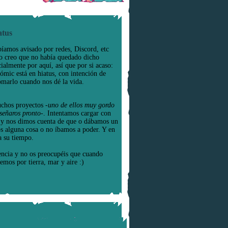
atus
íamos avisado por redes, Discord, etc
o creo que no había quedado dicho
cialmente por aquí, así que por si acaso:
cómic está en hiatus, con intención de
omarlo cuando nos dé la vida.
chos proyectos
-uno de ellos muy gordo
señaros pronto-
. Intentamos cargar con
e y nos dimos cuenta de que o dábamos un
os alguna cosa o no íbamos a poder. Y en
a su tiempo.
encia y no os preocupéis que cuando
emos por tierra, mar y aire :)