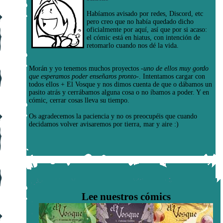
Habíamos avisado por redes, Discord, etc
pero creo que no había quedado dicho
oficialmente por aquí, así que por si acaso:
el cómic está en hiatus, con intención de
retomarlo cuando nos dé la vida.
Morán y yo tenemos muchos proyectos
-uno de ellos muy gordo
que esperamos poder enseñaros pronto-
. Intentamos cargar con
todos ellos + El Vosque y nos dimos cuenta de que o dábamos un
pasito atrás y cerrábamos alguna cosa o no íbamos a poder. Y en
cómic, cerrar cosas lleva su tiempo.
Os agradecemos la paciencia y no os preocupéis que cuando
decidamos volver avisaremos por tierra, mar y aire :)
Lee nuestros cómics