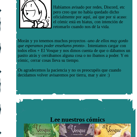
Habíamos avisado por redes, Discord, etc
pero creo que no había quedado dicho
oficialmente por aquí, así que por si acaso:
el cómic está en hiatus, con intención de
retomarlo cuando nos dé la vida.
Morán y yo tenemos muchos proyectos
-uno de ellos muy gordo
que esperamos poder enseñaros pronto-
. Intentamos cargar con
todos ellos + El Vosque y nos dimos cuenta de que o dábamos un
pasito atrás y cerrábamos alguna cosa o no íbamos a poder. Y en
cómic, cerrar cosas lleva su tiempo.
Os agradecemos la paciencia y no os preocupéis que cuando
decidamos volver avisaremos por tierra, mar y aire :)
Lee nuestros cómics