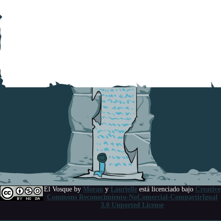
El Vosque
by
Moran
y
Laurielle
está licenciado bajo
Creative
Commons Reconocimiento-NoComercial-CompartirIgual
3.0 Unported License