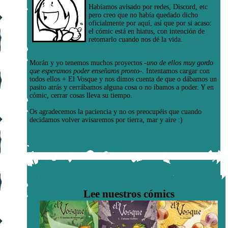
Habíamos avisado por redes, Discord, etc
pero creo que no había quedado dicho
oficialmente por aquí, así que por si acaso:
el cómic está en hiatus, con intención de
retomarlo cuando nos dé la vida.
Morán y yo tenemos muchos proyectos
-uno de ellos muy gordo
que esperamos poder enseñaros pronto-
. Intentamos cargar con
todos ellos + El Vosque y nos dimos cuenta de que o dábamos un
pasito atrás y cerrábamos alguna cosa o no íbamos a poder. Y en
cómic, cerrar cosas lleva su tiempo.
Os agradecemos la paciencia y no os preocupéis que cuando
decidamos volver avisaremos por tierra, mar y aire :)
Lee nuestros cómics