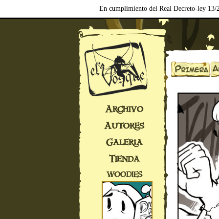
En cumplimiento del Real Decreto-ley 13/2
Archivo
Autores
Galería
Tienda
WOODIES