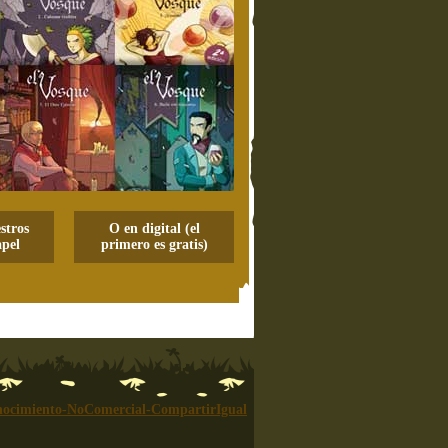
stros
O en digital (el
pel
primero es gratis)
ocimiento-NoComercial-CompartirIgual