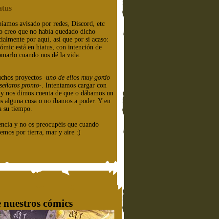
atus
íamos avisado por redes, Discord, etc
o creo que no había quedado dicho
cialmente por aquí, así que por si acaso:
cómic está en hiatus, con intención de
omarlo cuando nos dé la vida.
chos proyectos
-uno de ellos muy gordo
señaros pronto-
. Intentamos cargar con
e y nos dimos cuenta de que o dábamos un
os alguna cosa o no íbamos a poder. Y en
a su tiempo.
encia y no os preocupéis que cuando
emos por tierra, mar y aire :)
 nuestros cómics