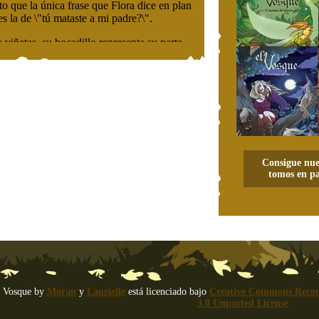
Consigue nue
tomos en pa
 Vosque
by
Moran
y
Laurielle
está licenciado bajo
Creative Commons Recon
3.0 Unported License