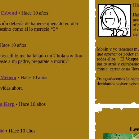
Hi
Hab
per
ofi
el 
ret
Morán y yo tenemos mu
que esperamos poder en
todos ellos + El Vosqu
pasito atrás y cerrábam
cómic, cerrar cosas llev
Os agradecemos la paci
decidamos volver avisar
Lee