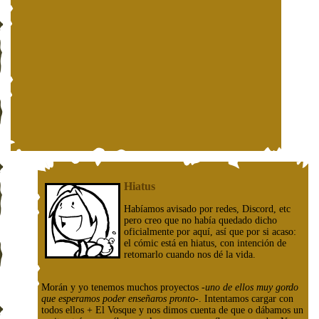
Hiatus
Habíamos avisado por redes, Discord, etc
pero creo que no había quedado dicho
oficialmente por aquí, así que por si acaso:
el cómic está en hiatus, con intención de
retomarlo cuando nos dé la vida.
Morán y yo tenemos muchos proyectos
-uno de ellos muy gordo
que esperamos poder enseñaros pronto-
. Intentamos cargar con
todos ellos + El Vosque y nos dimos cuenta de que o dábamos un