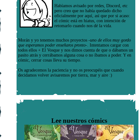
Habíamos avisado por redes, Discord, etc
pero creo que no había quedado dicho
oficialmente por aquí, así que por si acaso:
el cómic está en hiatus, con intención de
retomarlo cuando nos dé la vida.
Morán y yo tenemos muchos proyectos
-uno de ellos muy gordo
que esperamos poder enseñaros pronto-
. Intentamos cargar con
todos ellos + El Vosque y nos dimos cuenta de que o dábamos un
pasito atrás y cerrábamos alguna cosa o no íbamos a poder. Y en
cómic, cerrar cosas lleva su tiempo.
Os agradecemos la paciencia y no os preocupéis que cuando
decidamos volver avisaremos por tierra, mar y aire :)
Lee nuestros cómics