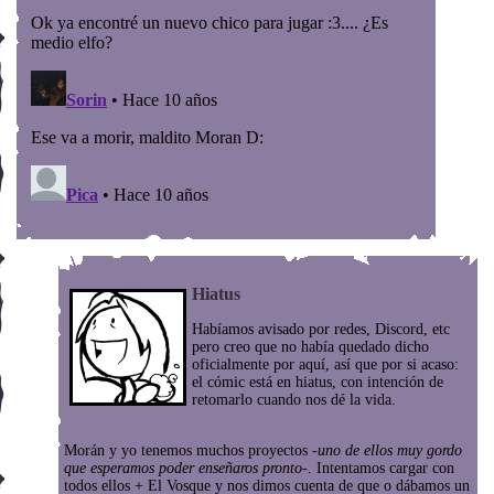
Hiatus
Habíamos avisado por redes, Discord, etc
pero creo que no había quedado dicho
oficialmente por aquí, así que por si acaso:
el cómic está en hiatus, con intención de
retomarlo cuando nos dé la vida.
Morán y yo tenemos muchos proyectos
-uno de ellos muy gordo
que esperamos poder enseñaros pronto-
. Intentamos cargar con
todos ellos + El Vosque y nos dimos cuenta de que o dábamos un