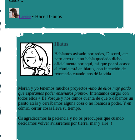
Hiatus
Habíamos avisado por redes, Discord, etc
pero creo que no había quedado dicho
oficialmente por aquí, así que por si acaso:
el cómic está en hiatus, con intención de
retomarlo cuando nos dé la vida.
Morán y yo tenemos muchos proyectos
-uno de ellos muy gordo
que esperamos poder enseñaros pronto-
. Intentamos cargar con
todos ellos + El Vosque y nos dimos cuenta de que o dábamos un
pasito atrás y cerrábamos alguna cosa o no íbamos a poder. Y en
cómic, cerrar cosas lleva su tiempo.
Os agradecemos la paciencia y no os preocupéis que cuando
decidamos volver avisaremos por tierra, mar y aire :)