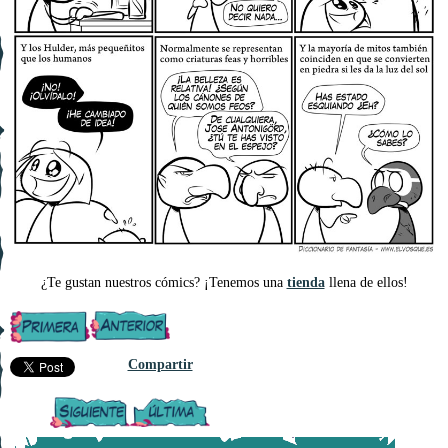
¿Te gustan nuestros cómics? ¡Tenemos una
tienda
llena de ellos!
Compartir