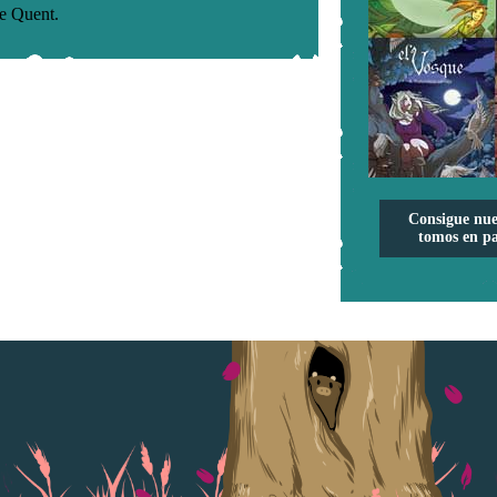
Consigue nue
tomos en pa