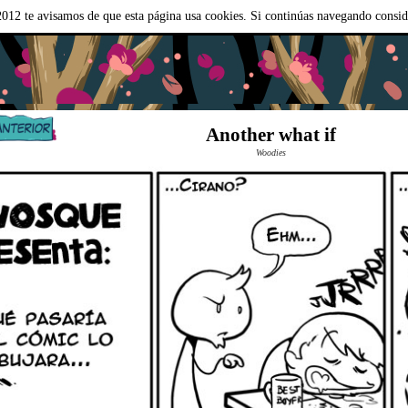
012 te avisamos de que esta página usa cookies. Si continúas navegando consi
Another what if
Woodies