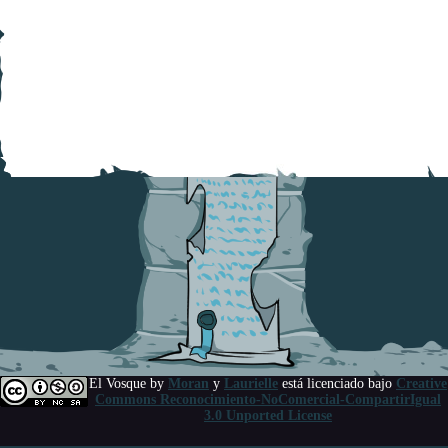
El Vosque
by
Moran
y
Laurielle
está licenciado bajo
Creative
Commons Reconocimiento-NoComercial-CompartirIgual
3.0 Unported License