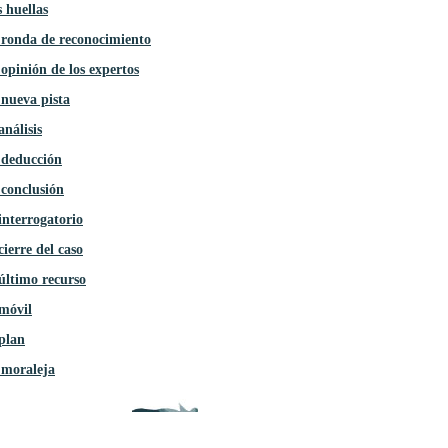
 huellas
 ronda de reconocimiento
opinión de los expertos
nueva pista
análisis
 deducción
conclusión
interrogatorio
cierre del caso
último recurso
móvil
plan
 moraleja