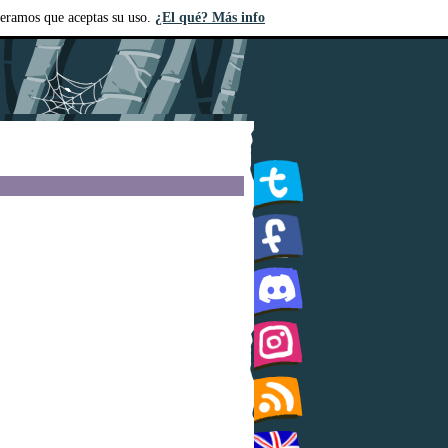
deramos que aceptas su uso.
¿El qué? Más info