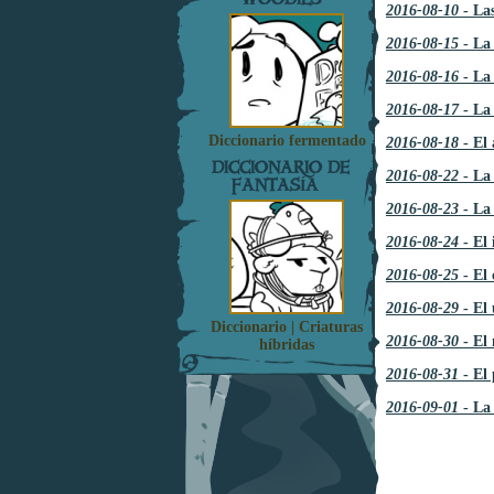
2016-08-10
- Las
2016-08-15
- La
2016-08-16
- La 
2016-08-17
- La 
Diccionario fermentado
2016-08-18
- El 
DICCIONARIO DE
2016-08-22
- La
FANTASÍA
2016-08-23
- La 
2016-08-24
- El 
2016-08-25
- El 
2016-08-29
- El 
Diccionario | Criaturas
2016-08-30
- El 
híbridas
2016-08-31
- El 
2016-09-01
- La