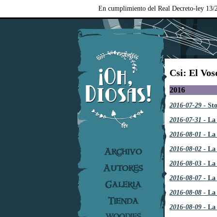
En cumplimiento del Real Decreto-ley 13/2
Csi: El Vo
2016
2016-07-29
- St
2016-07-31
- La
2016-08-01
- La 
2016-08-02
- La 
Archivo
2016-08-03
- La
Autores
2016-08-07
- La 
Galería
2016-08-08
- La
Tienda
2016-08-09
- La
WOODIES