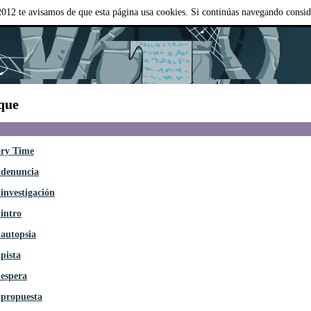
012 te avisamos de que esta página usa cookies. Si continúas navegando consi
sque
ory Time
 denuncia
investigación
intro
 autopsia
pista
 espera
 propuesta